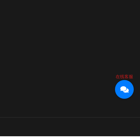
在线客服
64
m
江区川硐麒龙国际会展