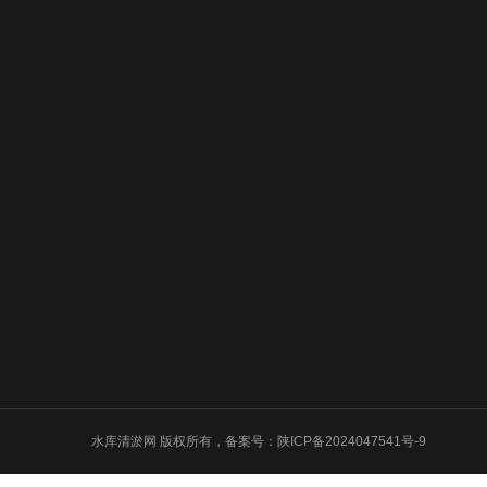
关于我们
服务项目
清淤机器
清淤机器人
化工拆除
清洗置换
设备回收
危化处理
水库清淤网 版权所有，备案号：
陕ICP备2024047541号-9
污泥利用